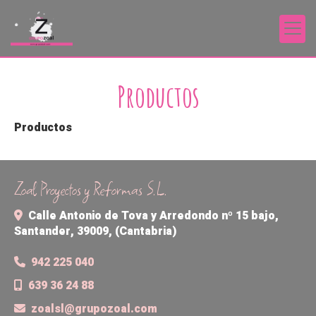
Productos
Productos
Zoal Proyectos y Reformas S.L.
Calle Antonio de Tova y Arredondo nº 15 bajo,
Santander
,
39009
,
(Cantabria)
942 225 040
639 36 24 88
zoalsl
grupozoal.com